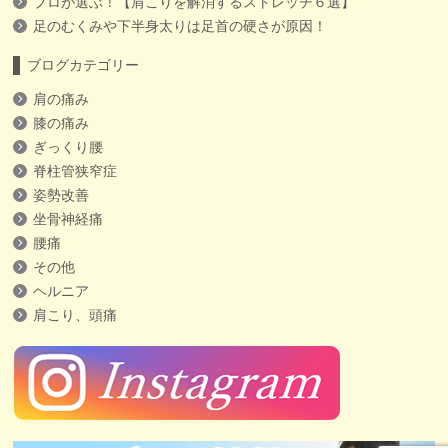
プロが選ぶ！【肩こりを解消するストレッチ６選】
足のむくみや下半身太りは足首の硬さが原因！
ブログカテゴリー
肩の痛み
膝の痛み
ぎっくり腰
脊柱管狭窄症
姿勢改善
坐骨神経痛
腰痛
その他
ヘルニア
肩こり、頭痛